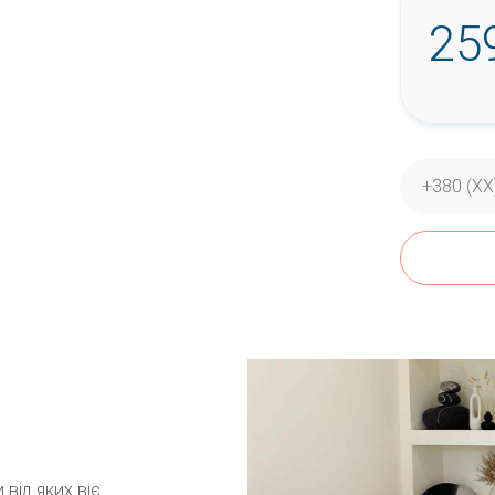
25
від яких віє