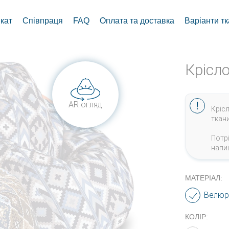
кат
Співпраця
FAQ
Оплата та доставка
Варіанти т
Крісл
AR огляд
Кріс
ткан
Потр
напи
МАТЕРІАЛ:
Велюр
КОЛІР: