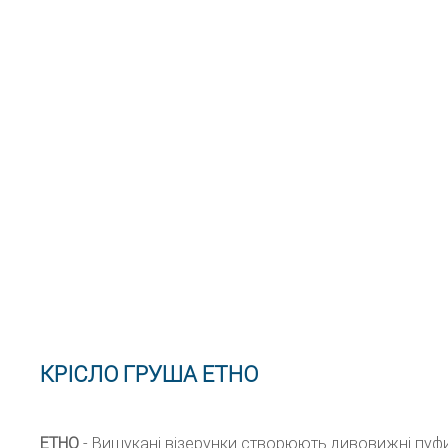
КРІСЛО ГРУША ЕТНО
ЕТНО
- Вишукані візерунки створюють дивовижні пуфи 