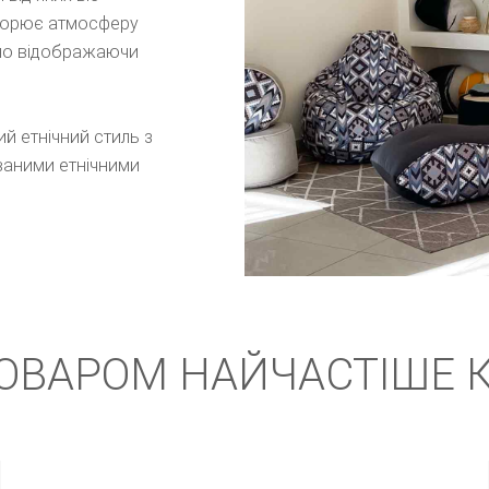
творює атмосферу
сно відображаючи
ий етнічний стиль з
ваними етнічними
ТОВАРОМ НАЙЧАСТІШЕ 