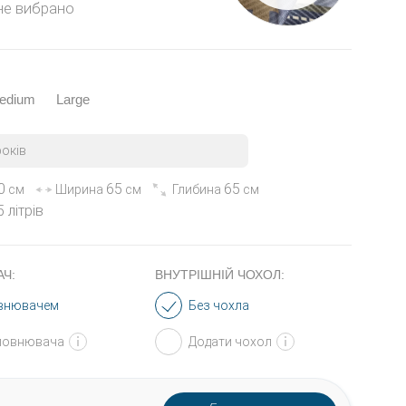
 не вибрано
edium
Large
років
0
65
65
см
Ширина
см
Глибина
см
 літрів
Ч:
ВНУТРІШНІЙ ЧОХОЛ:
овнювачем
Без чохла
повнювача
Додати чохол