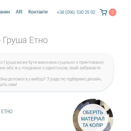
канин
AR
Контакти
+38 (096) 530 29 92
0
о Груша Етно
ло Груша може бути виконана суцільно з принтованої
ини або ж у поєднанні з однотоном, який забажаєте.
ібна допомога у виборі? З радістю підберемо дизайн,
шіть нам!
 ЕТНО
ОБЕРІТЬ
МАТЕРІАЛ
ТА КОЛІР