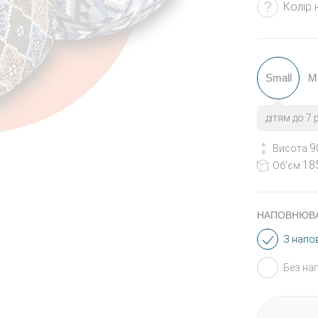
Колір
Small
M
дітям до 7 
9
Висота
185
Об'єм
НАПОВНЮВА
З нап
Без на