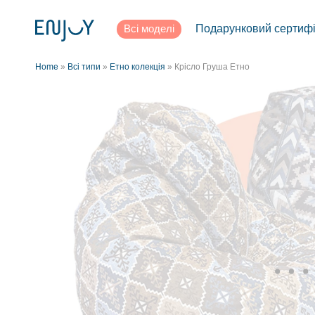
Всі моделі
Подарунковий сертифі
Home
»
Всі типи
»
Етно колекція
»
Крісло Груша Етно