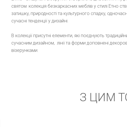
святом. колекція безкаркасних меблів у стилі Етно с
затишку, природності та культурного спадку, одноча
сучасні тенденції у дизайні.
В колекції присутні елементи, які поєднують традиційн
сучасним дизайном, лінії та форми доповнені декоро
візерунками.
З ЦИМ 