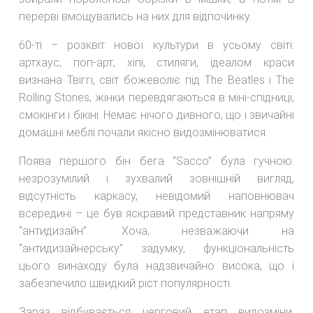
перерві вмощувались на них для відпочинку.
60-ті – розквіт нової культури в усьому світі:
артхаус, поп-арт, хіпі, стиляги, ідеалом краси
визнана Твіггі, світ божеволіє під The Beatles і The
Rolling Stones, жінки перевдягаються в міні-спідниці,
смокінги і бікіні. Немає нічого дивного, що і звичайні
домашні меблі почали якісно видозмінюватися.
Поява першого бін бега “Sacco” була гучною:
незрозумілий і зухвалий зовнішній вигляд,
відсутність каркасу, невідомий наповнювач
всередині – це був яскравий представник напряму
“антидизайн”. Хоча, незважаючи на
“антидизайнерську” задумку, функціональність
цього винаходу була надзвичайно висока, що і
забезпечило швидкий ріст популярності.
Зараз відбувається черговий етап видозміни,