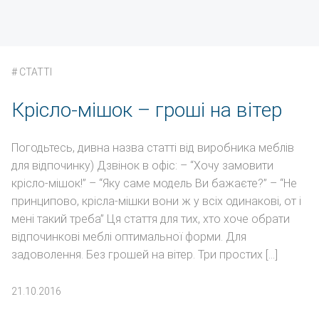
#
СТАТТІ
Крісло-мішок – гроші на вітер
Погодьтесь, дивна назва статті від виробника меблів
для відпочинку) Дзвінок в офіс: – “Хочу замовити
крісло-мішок!” – “Яку саме модель Ви бажаєте?” – “Не
принципово, крісла-мішки вони ж у всіх одинакові, от і
мені такий треба” Ця стаття для тих, хто хоче обрати
відпочинкові меблі оптимальної форми. Для
задоволення. Без грошей на вітер. Три простих […]
21.10.2016