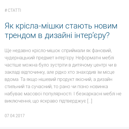
#
СТАТТІ
Як крісла-мішки стають новим
трендом в дизайні інтер’єру?
Ще недавно крісло-мішок сприймали як фановий,
чудернацький предмет інтер’єру. Неформатні меблі
частіше можна було зустріти в дитячому центрі чи в
закладі відпочинку, але рідко хто знаходив їм місце
вдома. Та якщо нішевий продукт якісний, а дизайн
стильний та сучасний, то рано чи пізно новинка
набуває масової популярності. І безкаркасні меблі не
виключення, що яскраво підтверджує […]
07.04.2017