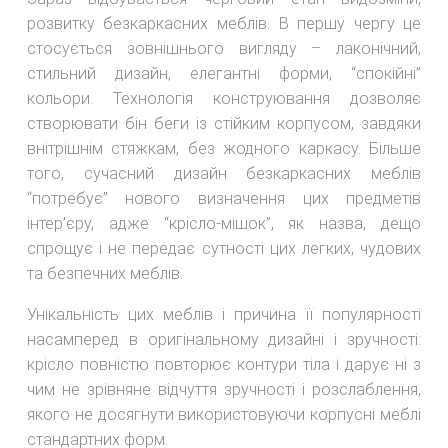
розвитку безкаркасних меблів. В першу чергу це
стосується зовнішнього вигляду – лаконічний,
стильний дизайн, елегантні форми, “спокійні”
кольори. Технологія конструювання дозволяє
створювати бін беги із стійким корпусом, завдяки
внітрішнім стяжкам, без жодного каркасу. Більше
того, сучасний дизайн безкаркасних меблів
“потребує” нового визначення цих предметів
інтер’єру, адже “крісло-мішок”, як назва, дещо
спрощує і не передає сутності цих легких, чудових
та безпечних меблів.
Унікальність цих меблів і причина її популярності
насамперед в оригінальному дизайні і зручності:
крісло повністю повторює контури тіла і дарує ні з
чим не зрівняне відчуття зручності і розслаблення,
якого не досягнути використовуючи корпусні меблі
стандартних форм.