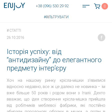
+38 (096) 530 29 92
0
#ФІЛЬТРУВАТИ
#
СТАТТІ
26.10.2016
Історія успіху: від
“антидизайну” до елегантного
предмету інтер’єру
Хоч на нашому ринку крісла-мішки з’явилися
відносно недавно, все ж це далеко не новинка – їм
вже більше 50 років і родом вони з Італії. Дехто
вважає, що ідея створення крісла-мішка прийшла
від робітників меблевої фабрики, які постійно
збирали поролонові обрізки в мішки, а потім в