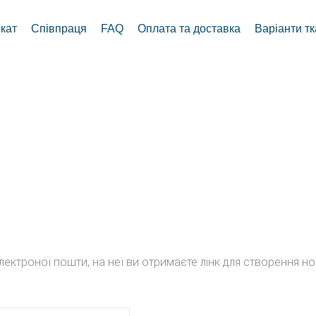
кат
Співпраця
FAQ
Оплата та доставка
Варіанти т
D
лектроної пошти, на неї ви отримаєте лінк для створення н