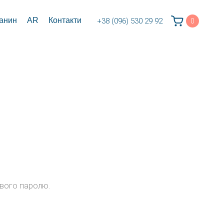
канин
AR
Контакти
+38 (096) 530 29 92
0
ового паролю.