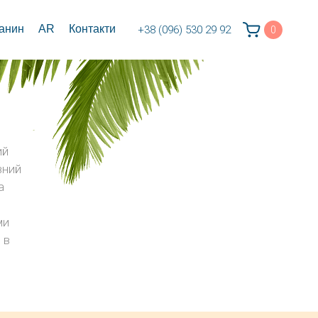
канин
AR
Контакти
+38 (096) 530 29 92
0
ий
вний
а
ми
 в