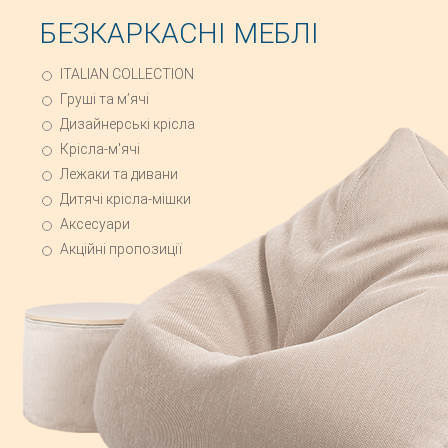
БЕЗКАРКАСНІ МЕБЛІ
ITALIAN COLLECTION
Груші та мʼячі
Дизайнерські крісла
Крісла-м'ячі
Лежаки та дивани
Дитячі крісла-мішки
Аксесуари
Акційні пропозиції