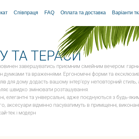
кат
Співпраця
FAQ
Оплата та доставка
Варіанти т
У ТА ТЕРАСИ
повинен завершуватись приємним сімейним вечером: гарн
мін думками та враженнями. Ергономічні форми та ексклюзи
ів для дому додасть вашому інтер’єру неповторний стиль, 
воляє швидко змінювати розташування.
ні, елегантні та універсальні, адже поєднуються з будь-яки
ого, аксесуари відмінно пасуватимуть в приміщенні, виконані
хай-тек і модерн