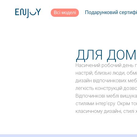
Всі моделі
Подарунковий сертифі
ДЛЯ ДОМ
Насичений робочий день 
настрій, близькі люди, об
дизайн відпочинкових мебл
легкість конструкцій доз
Відпочинкові меблі вишука
стилями інтер’єру. Окрім т
класичному дизайні, стилі 