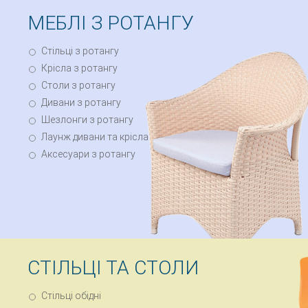
МЕБЛІ З РОТАНГУ
Стільці з ротангу
Крісла з ротангу
Столи з ротангу
Дивани з ротангу
Шезлонги з ротангу
Лаунж дивани та крісла
Аксесуари з ротангу
СТІЛЬЦІ ТА СТОЛИ
Стільці обідні