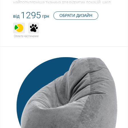
найпопулярніша тканина для відритих локацій, шкіл,
громадських закладів.
1295
ОБРАТИ ДИЗАЙН
від
грн
Переваги:
- Широкий та високий підголівник;
- Flex - еластична основа, виріб значно стійкіший до
Оплата частинами
згинів та навантажень;
- Водонепроникна, легка в догляді.
Недоліки:
- Більш жорстка у порівнянні з меблевими
тканинами;
- Низький рівень повітропроникності.