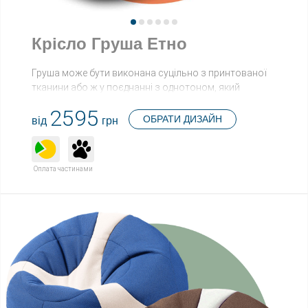
Крісло Груша Етно
Груша може бути виконана суцільно з принтованої
тканини або ж у поєднанні з однотоном, який
забажаєте.
2595
ЕТНО
- колекція крісел-мішків, в дизайні яких
ОБРАТИ ДИЗАЙН
від
грн
використані принтовані тканини у етно стилістиці.
Потрібна допомога у виборі? З радістю підберемо
дизайн, напишіть нам!
Оплата частинами