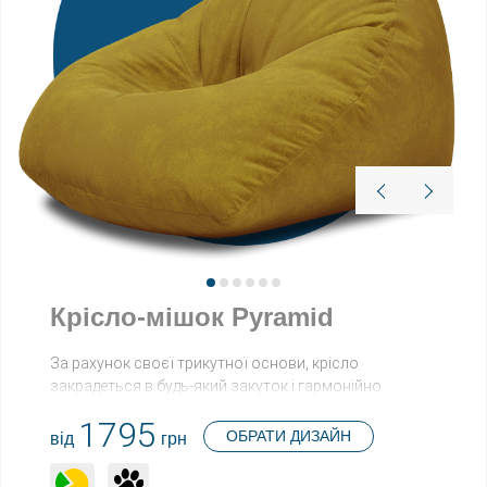
Крісло-мішок Pyramid
За рахунок своєї трикутної основи, крісло
закрадеться в будь-який закуток і гармонійно
доповнить дизайн кімнати.
1795
ОБРАТИ ДИЗАЙН
від
грн