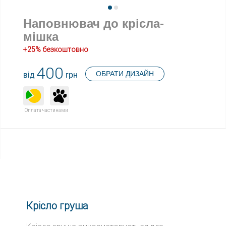
Наповнювач до крісла-
мішка
+25% безкоштовно
400
ОБРАТИ ДИЗАЙН
від
грн
Оплата частинами
Крісло груша