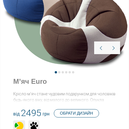
М’яч Euro
Крісло-м’яч стане чудовим подарунком для чоловіків
будь-якого віку, від малого до великого. Опукла
форма створює ефект «занурення», наповнювач
2495
рівномірно займає весь м’яч, забезпечуючи ідеальну
ОБРАТИ ДИЗАЙН
від
грн
зону для сидіння.