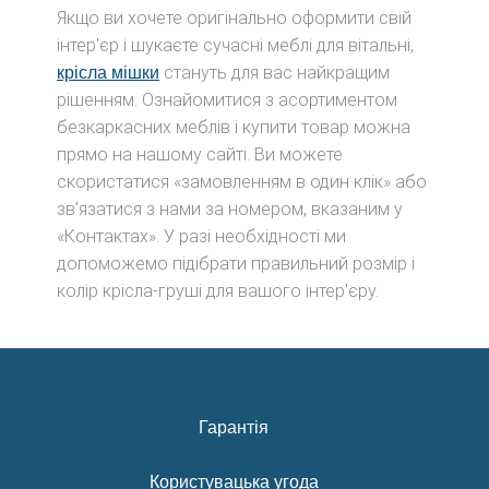
Якщо ви хочете оригінально оформити свій
інтер'єр і шукаєте сучасні меблі для вітальні,
стануть для вас найкращим
крісла мішки
рішенням. Ознайомитися з асортиментом
безкаркасних меблів і купити товар можна
прямо на нашому сайті. Ви можете
скористатися «замовленням в один клік» або
зв'язатися з нами за номером, вказаним у
«Контактах». У разі необхідності ми
допоможемо підібрати правильний розмір і
колір крісла-груші для вашого інтер'єру.
Гарантія
Користувацька угода