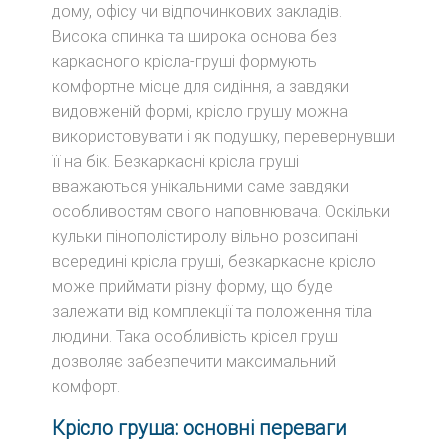
дому, офісу чи відпочинкових закладів.
Висока спинка та широка основа без
каркасного крісла-груші формують
комфортне місце для сидіння, а завдяки
видовженій формі, крісло грушу можна
використовувати і як подушку, перевернувши
її на бік. Безкаркасні крісла груші
вважаються унікальними саме завдяки
особливостям свого наповнювача. Оскільки
кульки пінополістиролу вільно розсипані
всередині крісла груші, безкаркасне крісло
може приймати різну форму, що буде
залежати від комплекції та положення тіла
людини. Така особливість крісел груш
дозволяє забезпечити максимальний
комфорт.
Крісло груша: основні переваги