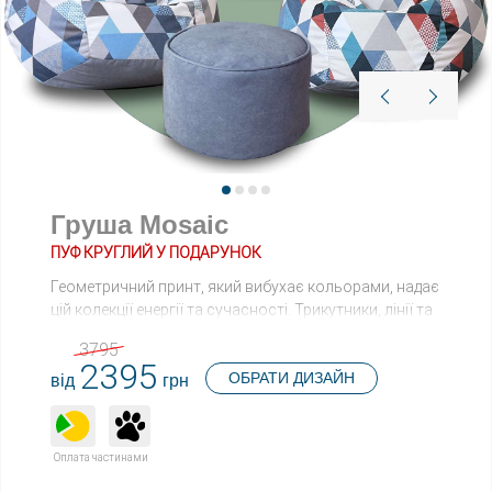
Груша Mosaic
ПУФ КРУГЛИЙ У ПОДАРУНОК
Геометричний принт, який вибухає кольорами, надає
цій колекції енергії та сучасності. Трикутники, лінії та
кутові фігури танцюють на тканині, створюючи
3795
враження руху та динаміки.
2395
ОБРАТИ ДИЗАЙН
від
грн
Оплата частинами