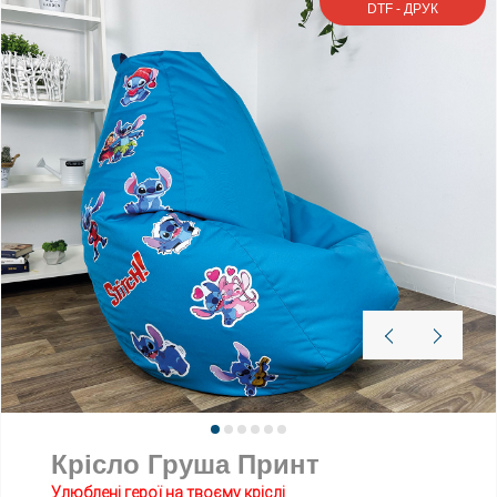
DTF - ДРУК
Крісло Груша Принт
Улюблені герої на твоєму кріслі