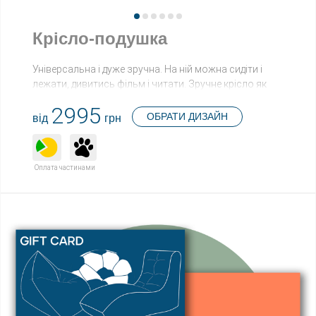
Крісло-подушка
Універсальна і дуже зручна. На ній можна сидіти і
лежати, дивитись фільм і читати. Зручне крісло як
для дому, так і для тераси, саду чи басейну.
2995
Гігантська подушка - саме те, що потрібно кожному із
ОБРАТИ ДИЗАЙН
від
грн
нас. Особливо у понеділок ввечері, чи у вівторок, та і
у неділю...
І, здавалося б, такий простий виріб, а скільки
Оплата частинами
варіантів використання можна придумати.