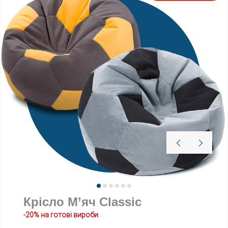
- Високий підголівник;
- Захищений доступ до наповнювача;
- Подвійні шви + армована нитка.
Крісло М’яч Classic
-20% на готові вироби