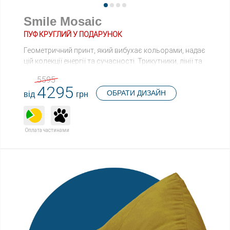
Smile Mosaic
ПУФ КРУГЛИЙ У ПОДАРУНОК
Геометричний принт, який вибухає кольорами, надає
цій колекції енергії та сучасності. Трикутники, лінії та
кутові фігури танцюють на тканині, створюючи
5595
враження руху та динаміки.
4295
ОБРАТИ ДИЗАЙН
від
грн
Оплата частинами