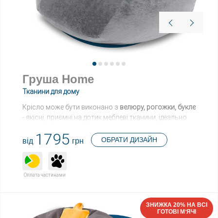
Груша Home
Тканини для дому
Крісло може бути виконано з
велюру, рогожки, букле
- якісні, приємні на дотик меблеві тканини, ідеально
для дому.
1795
ОБРАТИ ДИЗАЙН
від
грн
Переваги:
Зовнішня чистка - все, що потрібно для легкого
догляду;
Оплата частинами
Тепле на дотик - крісло м’яке та ніжне;
Ефект дихання - легко пропускають повітря.
ЗНИЖКА 20% НА ВСІ
Характеристика крісла-мішка:
ГОТОВІ МʼЯЧІ