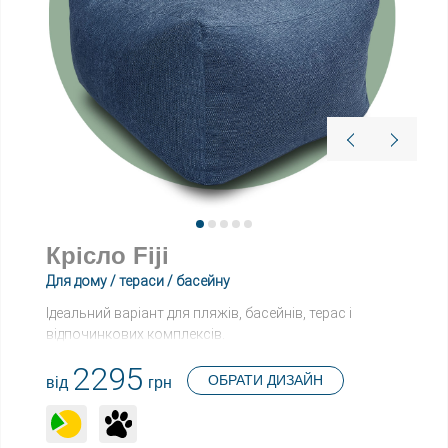
Крісло Fiji
Для дому / тераси / басейну
Ідеальний варіант для пляжів, басейнів, терас і
відпочинкових комплексів.
Стійкий до вологи матеріал, легка вага та стильний
2295
вигляд роблять Fiji улюбленцем літніх зон релаксу.
ОБРАТИ ДИЗАЙН
від
грн
Сів — і більше не хочеш вставати.