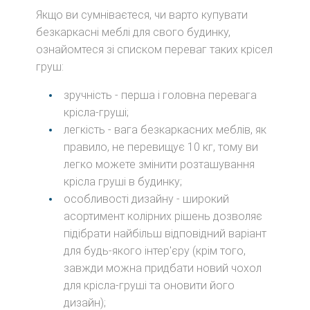
Якщо ви сумніваєтеся, чи варто купувати
безкаркасні меблі для свого будинку,
ознайомтеся зі списком переваг таких крісел
груш:
зручність - перша і головна перевага
крісла-груші;
легкість - вага безкаркасних меблів, як
правило, не перевищує 10 кг, тому ви
легко можете змінити розташування
крісла груші в будинку;
особливості дизайну - широкий
асортимент колірних рішень дозволяє
підібрати найбільш відповідний варіант
для будь-якого інтер'єру (крім того,
завжди можна придбати новий чохол
для крісла-груші та оновити його
дизайн);