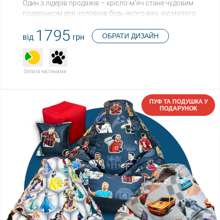
Один з лідерів продажів – крісло-м’яч стане чудовим
подарунком для чоловіків будь-якого віку, від малого
до великого. Опукла форма створює ефект
1795
«занурення», наповнювач рівномірно займає весь
ОБРАТИ ДИЗАЙН
від
грн
м’яч, забезпечуючи ідеальну зону для сидіння.
Оплата частинами
ПУФ ТА ПОДУШКА У
ПОДАРУНОК