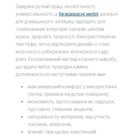
Завдяки ручній праці, екологічності,
універсальності, ці
ідеальні
безкаркасні меблі
для домашнього затишку, підходять для
стилізованих інтер’єрів салонів, центрів
краси, здоров’я, творчості. Використовуючи
такі пуфи, легко відтворити дизайн у стилі
морського узбережжя, японського саду
дзен. Ексклюзивний вигляд кожного виробу,
що вдало імітує природні камені,
доповнюється наступними перевагами:
максимальний комфорт у використанні
(тепла, приємна на дотик поверхня);
можливість застосування як подушок,
підставок, стильних акцентів;
натуральність матеріалів, відсутність
токсинів, алергенів;
м’який і при цьому еластичний