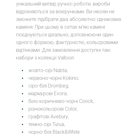
унікальний витвір ручної роботи, вироби
відрізняються за візерунками. Ви ніколи не
зможете підібрати два абсолютно однакових
каменя. При цьому в сетах м’які камені
поєднуються ідеально, доповнюючи один
одного формою, фактурністю, кольоровими
відтінками. Для замовлення доступні такі
набори з колекції Valloon:
жовто-сірі Nabta;
червоно-чорні Kokino;
сіро-білі Drombeg;
мармурові Evora;
біло-коричнево-чорні Corick;
різнокольорові Color;
графітові Avebury;
темно-сірі Turua;
чорно-білі Black&White.