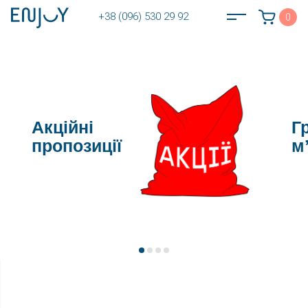
+38 (096) 530 29 92
0
Акційні
Г
пропозиції
м