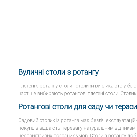
Вуличні столи з ротангу
Плетені з ротангу столи і столики викликають у біл
частіше вибирають ротангові плетені столи. Столики
Ротангові столи для саду чи тераси
Садовий столик із ротанга має безліч експлуатацій
покупців віддають перевагу натуральним відтінкам, 
несприятливих погодних умов. Столи з ротангу доб