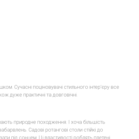
ишком. Сучасні поціновувачі стильного інтер'єру все
кож дуже практичні та довговічні.
мають природне походження. І хоча більшість
абарвлень. Садові ротангові столи стійкі до
ти під сонцем. Ці властивості роблять плетені