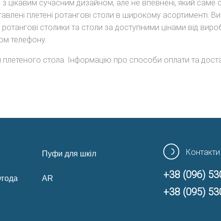
з цікавим сучасним дизайном, але не впевнені, який саме с
авлені плетені ротангові столи в широкому асортименті. Ви 
ротангові столики та столи за доступними цінами від виро
ом телефону.
 плетеного стола. Інформацію про способи оплати та доста
Контакти
Пуфи для шкіл
+38 (096) 53
угода
AR
+38 (095) 53