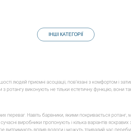
ІНШІ КАТЕГОРІЇ
ьшості людей приємні асоціації, пов'язані з комфортом і зат
 з ротангу виконують не тільки естетичну функцію, вони та
них переваг. Навіть барвники, якими покривається ротанг, 
сучасні виробники пропонують і кілька варіантів яскравих з
ре витримують вплив вологи і можуть тривалий час перебува