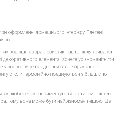
при оформленні домашнього інтер'єру. Плетені
инів.
нних зовнішніх характеристик навіть після тривалої
і декоративного елемента. Хочете урізноманітнити
Таке універсальне поєднання стане прикрасою
ротангу столи гармонійно поєднуються з більшістю
 які люблять експериментувати зі стилем. Плетені
ра, тому вона може бути найрізноманітнішою. Це