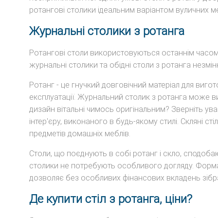
ротангові столики ідеальним варіантом вуличних ме
Журнальні столики з ротанга
Ротангові столи використовуються останнім часом н
журнальні столики та обідні столи з ротанга незмі
Ротанг - це гнучкий довговічний матеріал для вигот
експлуатації. Журнальний столик з ротанга може в
дизайн вітальні чимось оригінальним? Зверніть ува
інтер'єру, виконаного в будь-якому стилі. Скляні с
предметів домашніх меблів.
Столи, що поєднують в собі ротанг і скло, сподоба
столики не потребують особливого догляду. Форма
дозволяє без особливих фінансових вкладень зібра
Де купити стіл з ротанга, ціни?