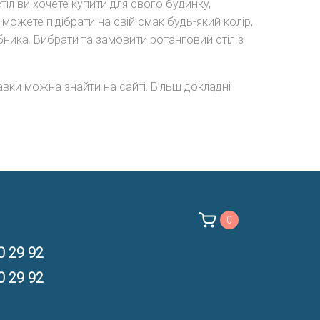
тіл ви хочете купити для свого будинку,
можете підібрати на свій смак будь-який колір,
бника. Вибрати та замовити ротанговий стіл з
вки можна знайти на сайті. Більш докладні
0
0 29 92
0 29 92