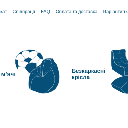
кат
Співпраця
FAQ
Оплата та доставка
Варіанти т
Безкаркасні
 мʼячі
крісла