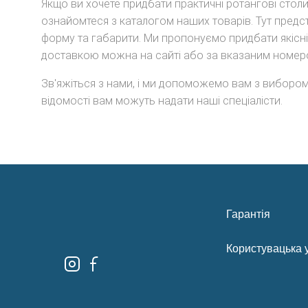
Якщо ви хочете придбати практичні ротангові столи 
ознайомтеся з каталогом наших товарів. Тут предст
форму та габарити. Ми пропонуємо придбати якісні 
доставкою можна на сайті або за вказаним номер
Зв'яжіться з нами, і ми допоможемо вам з вибором
відомості вам можуть надати наші спеціалісти.
Гарантія
Користувацька 