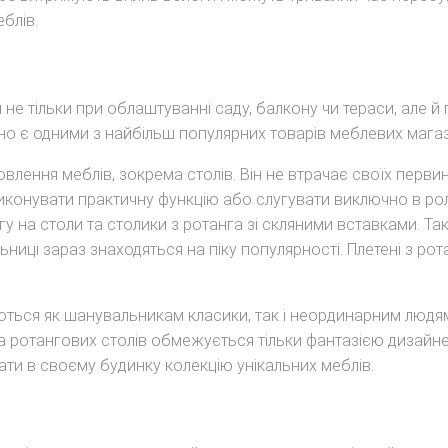
блів.
е тільки при облаштуванні саду, балкону чи тераси, але й 
нно є одними з найбільш популярних товарів меблевих магаз
овлення меблів, зокрема столів. Він не втрачає своїх перви
иконувати практичну функцію або слугувати виключно в рол
гу на столи та столики з ротанга зі скляними вставками. 
тільниці зараз знаходяться на піку популярності. Плетені з 
ються як шанувальникам класики, так і неординарним людям,
 ротангових столів обмежується тільки фантазією дизайне
ти в своєму будинку колекцію унікальних меблів.